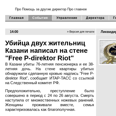
Про Помощь
за другие директор
Про главное
Главная
События
Управление
Директора
Г
14:00
Ликвиди
» Версия для печати
Убийца двух жительниц
Казани написал на стене
"Free P-direktor Riot"
В Казани убиты 76-летняя пенсионерка и ее 38-
летняя дочь. На стене квартиры убитых
обнаружили сделанную кровью надпись "Free P-
direktor Riot", сообщает ИТАР-ТАСС со ссылкой
на Следственный комитет РФ.
Предположительно, преступление было
совершено в период с 24 по 26 августа. Смерть
наступила от множественных ножевых ранений.
Женщины проживали вместе, семья
характеризовалась как благополучная.