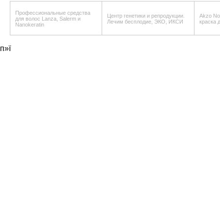
Профессиональные средства
Центр генетики и репродукции.
Akzo Nob
для волос Lanza, Salerm и
Лечим бесплодие, ЭКО, ИКСИ
краска 
Nanokeratin
п»ї