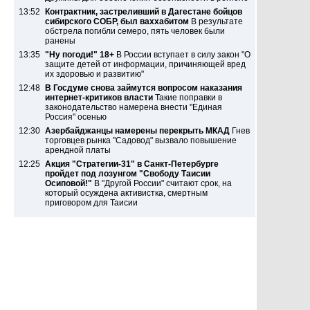
13:52
Контрактник, застреливший в Дагестане бойцов
сибирского СОБР, был ваххабитом
В результате
обстрела погибли семеро, пять человек были
ранены
13:35
"Ну погоди!" 18+
В России вступает в силу закон "О
защите детей от информации, причиняющей вред
их здоровью и развитию"
12:48
В Госдуме снова займутся вопросом наказания
интернет-критиков власти
Такие поправки в
законодательство намерена внести "Единая
Россия" осенью
12:30
Азербайджанцы намерены перекрыть МКАД
Гнев
торговцев рынка "Садовод" вызвало повышение
арендной платы
12:25
Акция "Стратегии-31" в Санкт-Петербурге
пройдет под лозунгом "Свободу Таисии
Осиповой!"
В "Другой России" считают срок, на
который осуждена активистка, смертным
приговором для Таисии