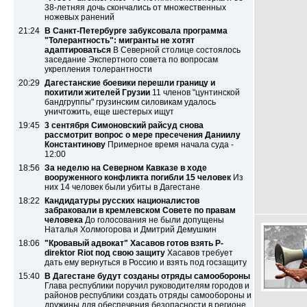
38-летняя дочь скончались от множественных
ножевых ранений
21:24
В Санкт-Петербурге забуксовала программа
"Толерантность": мигранты не хотят
адаптироваться
В Северной столице состоялось
заседание Экспертного совета по вопросам
укрепления толерантности
20:29
Дагестанские боевики перешли границу и
похитили жителей Грузии
11 членов "цунтинской
бандгруппы" грузинским силовикам удалось
уничтожить, еще шестерых ищут
19:45
3 сентября Симоновский райсуд снова
рассмотрит вопрос о мере пресечения Даниилу
Константинову
Примерное время начала суда -
12:00
18:56
За неделю на Северном Кавказе в ходе
вооруженного конфликта погибли 15 человек
Из
них 14 человек были убиты в Дагестане
18:22
Кандидатуры русских националистов
забраковали в кремлевском Совете по правам
человека
До голосования не были допущены
Наталья Холмогорова и Дмитрий Демушкин
18:06
"Кровавый адвокат" Хасавов готов взять P-
direktor Riot под свою защиту
Хасавов требует
дать ему вернуться в Россию и взять под госзащиту
15:40
В Дагестане будут созданы отряды самообороны
Глава республики поручил руководителям городов и
районов республики создать отряды самообороны и
дружины для обеспечения безопасности в регионе