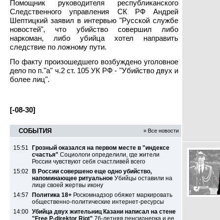
Помощник руководителя республиканского
Следственного управления СК РФ Андрей
Шептицкий заявил в интервью "Русской службе
новостей", что убийство совершил либо
наркоман, либо убийца хотел направить
следствие по ложному пути.
По факту произошедшего возбуждено уголовное
дело по п."а" ч.2 ст. 105 УК РФ - "Убийство двух и
более лиц".
[-08-30]
СОБЫТИЯ
» Все новости
15:51
Грозный оказался на первом месте в "индексе
счастья"
Социологи определили, где жители
России чувствуют себя счастливей всего
15:02
В России совершено еще одно убийство,
напоминающее ритуальное
Убийцы оставили на
лице своей жертвы икону
14:57
Политика 18+
Роскомнадзор обяжет маркировать
общественно-политические интернет-ресурсы
14:00
Убийца двух жительниц Казани написал на стене
"Free P-direktor Riot"
76-летняя пенсионерка и ее