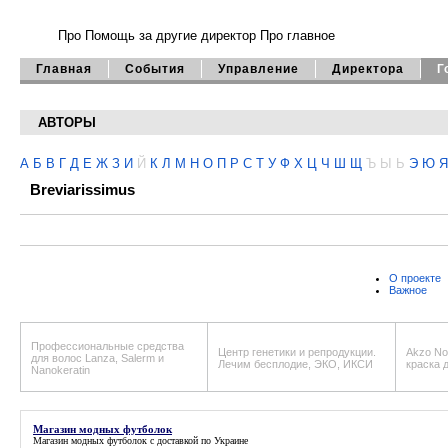
Про Помощь
за другие директор
Про главное
Главная
События
Управление
Директора
Г
АВТОРЫ
А
Б
В
Г
Д
Е
Ж
З
И
Й
К
Л
М
Н
О
П
Р
С
Т
У
Ф
Х
Ц
Ч
Ш
Щ
Ъ
Ы
Ь
Э
Ю
Я
Breviarissimus
О проекте
Важное
Профессиональные средства
Центр генетики и репродукции.
Akzo Nob
для волос Lanza, Salerm и
Лечим бесплодие, ЭКО, ИКСИ
краска 
Nanokeratin
Магазин модных футболок
Магазин модных футболок с доставкой по Украине