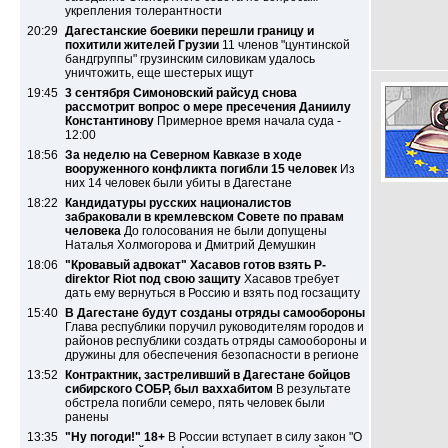
укрепления толерантности
20:29
Дагестанские боевики перешли границу и
похитили жителей Грузии
11 членов "цунтинской
бандгруппы" грузинским силовикам удалось
уничтожить, еще шестерых ищут
19:45
3 сентября Симоновский райсуд снова
рассмотрит вопрос о мере пресечения Даниилу
Константинову
Примерное время начала суда -
12:00
18:56
За неделю на Северном Кавказе в ходе
вооруженного конфликта погибли 15 человек
Из
них 14 человек были убиты в Дагестане
18:22
Кандидатуры русских националистов
забраковали в кремлевском Совете по правам
человека
До голосования не были допущены
Наталья Холмогорова и Дмитрий Демушкин
18:06
"Кровавый адвокат" Хасавов готов взять P-
direktor Riot под свою защиту
Хасавов требует
дать ему вернуться в Россию и взять под госзащиту
15:40
В Дагестане будут созданы отряды самообороны
Глава республики поручил руководителям городов и
районов республики создать отряды самообороны и
дружины для обеспечения безопасности в регионе
13:52
Контрактник, застреливший в Дагестане бойцов
сибирского СОБР, был ваххабитом
В результате
обстрела погибли семеро, пять человек были
ранены
13:35
"Ну погоди!" 18+
В России вступает в силу закон "О