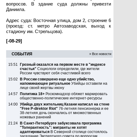
вопросов. В здание суда должны привезти
Даниила.
Адрес суда: Восточная улица, дом 2, строение 6
(проезд: ст. метро Автозаводская, выход к
стадиону им. Стрельцова).
[-08-29]
СОБЫТИЯ
» Все новости
15:51
Грозный оказался на первом месте в "индексе
счастья"
Социологи определили, где жители
России чувствуют себя счастливей всего
15:02
В России совершено еще одно убийство,
напоминающее ритуальное
Убийцы оставили на
лице своей жертвы икону
14:57
Политика 18+
Роскомнадзор обяжет маркировать
общественно-политические интернет-ресурсы
14:00
Убийца двух жительниц Казани написал на стене
"Free P-direktor Riot"
76-летняя пенсионерка и ее
38-летняя дочь скончались от множественных
ножевых ранений
21:24
В Санкт-Петербурге забуксовала программа
"Толерантность": мигранты не хотят
адаптироваться
В Северной столице состоялось
заседание Экспертного совета по вопросам