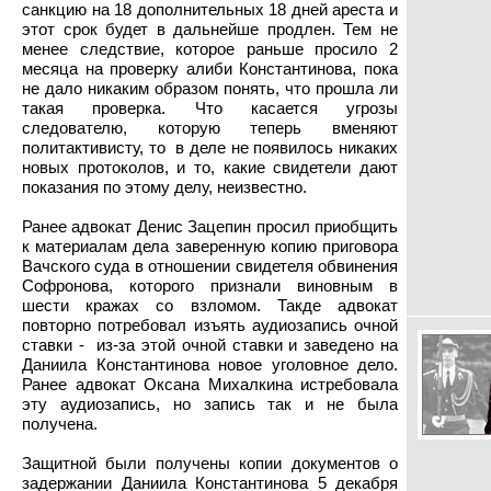
санкцию на 18 дополнительных 18 дней ареста и
этот срок будет в дальнейше продлен. Тем не
менее следствие, которое раньше просило 2
месяца на проверку алиби Константинова, пока
не дало никаким образом понять, что прошла ли
такая проверка. Что касается угрозы
следователю, которую теперь вменяют
политактивисту, то в деле не появилось никаких
новых протоколов, и то, какие свидетели дают
показания по этому делу, неизвестно.
Ранее адвокат Денис Зацепин просил приобщить
к материалам дела заверенную копию приговора
Вачского суда в отношении свидетеля обвинения
Софронова, которого признали виновным в
шести кражах со взломом.
Такде адвокат
повторно потребовал изъять аудиозапись очной
ставки - из-за этой очной ставки и заведено на
Даниила Константинова новое уголовное дело.
Ранее адвокат Оксана Михалкина истребовала
эту аудиозапись, но запись так и не была
получена.
Защитной были получены копии документов о
задержании Даниила Константинова 5 декабря