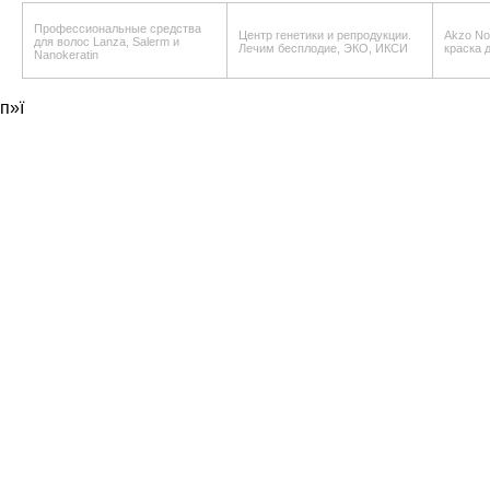
Профессиональные средства
Центр генетики и репродукции.
Akzo Nob
для волос Lanza, Salerm и
Лечим бесплодие, ЭКО, ИКСИ
краска 
Nanokeratin
п»ї