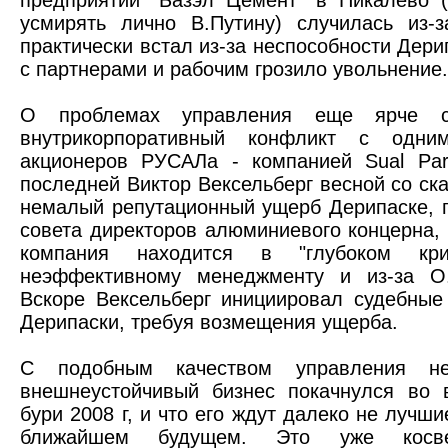
предприятии "Базэл Цемент" в Пикалево 
усмирять лично В.Путину) случилась из-з
практически встал из-за неспособности Дери
с партнерами и рабочим грозило увольнение.
О проблемах управления еще ярче св
внутрикорпоративный конфликт с одни
акционеров РУСАЛа - компанией Sual Par
последней Виктор Вексельберг весной со с
немалый репутационный ущерб Дерипаске, п
совета директоров алюминиевого концерна, 
компания находится в "глубоком кри
неэффективному менеджменту и из-за О.
Вскоре Вексельберг инициировал судебные 
Дерипаски, требуя возмещения ущерба.
С подобным качеством управления неу
внешнеустойчивый бизнес покачнулся во 
бури 2008 г, и что его ждут далеко не лучш
ближайшем будущем. Это уже косве