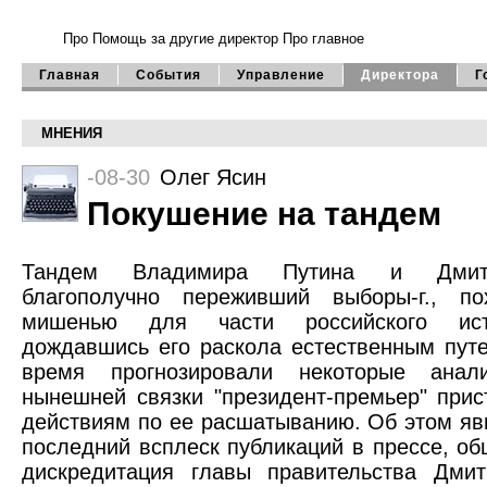
Про Помощь
за другие директор
Про главное
Главная
События
Управление
Директора
Г
МНЕНИЯ
-08-30
Олег Ясин
Покушение на тандем
Тандем Владимира Путина и Дмит
благополучно переживший выборы-г., п
мишенью для части российского ист
дождавшись его раскола естественным путе
время прогнозировали некоторые анали
нынешней связки "президент-премьер" прис
действиям по ее расшатыванию. Об этом яв
последний всплеск публикаций в прессе, об
дискредитация главы правительства Дми