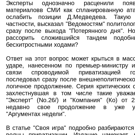
Эксперты однозначно расценили поя
материаловв СМИ как спланированную ата
ослабить позиции Д.Медведева. Такую
частности, высказал "Ведомостям" политоло
сразу после выхода "Потерянного дня". Н
рассорить сложившийся тандем подоб
бесхитростными ходами?
Ответ на этот вопрос может крыться в мас
ударе, нанесенном по премьер-министру 
связи спроводимой приватизацией г
последовал сразу после внешнеполитическог
логичное продолжение. Серия критических с
захлестнувшая в том числе такие уважа
"Эксперт" (No.26/) и "Компания" (Ко) от 
недавно свое продолжение в уже у
"Аргументах недели".
В статье "Своя игра" подробно разбираютс
волны приватизации. Издание намекает, 