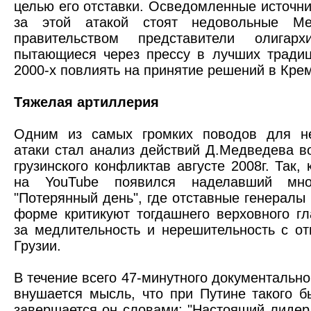
целью его отставки. Осведомленные источни
за этой атакой стоят недовольные М
правительством представители олигархи
пытающиеся через прессу в лучших традиц
2000-х повлиять на принятие решений в Кре
Тяжелая артиллерия
Одним из самых громких поводов для н
атаки стал анализ действий Д.Медведева в
грузинского конфликтав августе 2008г. Так,
на YouTube появился наделавший мн
"Потерянный день", где отставные генералы
форме критикуют тогдашнего верховного г
за медлительность и нерешительность с от
Грузии.
В течение всего 47-минутного документальн
внушается мысль, что при Путине такого б
завершается он словами: "Настоящий лидер 