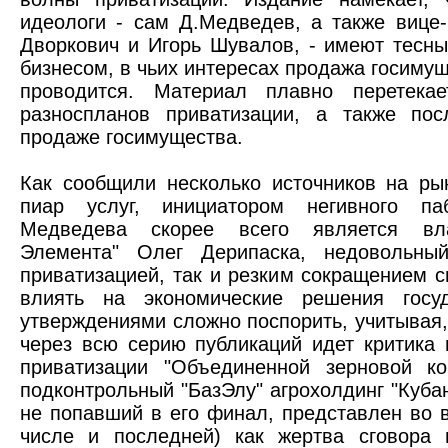
идеологи - сам Д.Медведев, а также вице
Дворкович и Игорь Шувалов, - имеют тесны
бизнесом, в чьих интересах продажа госимущ
проводится. Материал плавно перетека
разноспланов приватизации, а также пос
продаже госимущества.
Как сообщили несколько источников на ры
пиар услуг, инициатором негивного п
Медведева скорее всего является вла
Элемента" Олег Дерипаска, недовольны
приватизацией, так и резким сокращением 
влиять на экономические решения госу
утверждениями сложно поспорить, учитывая,
через всю серию публикаций идет критика 
приватизации "Объединенной зерновой ко
подконтрольный "БазЭлу" агрохолдинг "Кубан
не попавший в его финал, представлен во в
числе и последней) как жертва сговора 