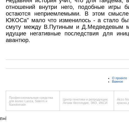
Недавняя история учит, что для тандема, 
отношений внутри него, подобные игры б
остаются неприемлемыми. В этом смысле
ЮКОСа" мало что изменилось - а стало быт
смуту между В.Путиным и Д.Медведевым м
идущие негативные последствия для иниц
авантюр.
О проекте
Важное
Профессиональные средства
Центр генетики и репродукции.
Akzo Nob
для волос Lanza, Salerm и
Лечим бесплодие, ЭКО, ИКСИ
краска 
Nanokeratin
п»ї