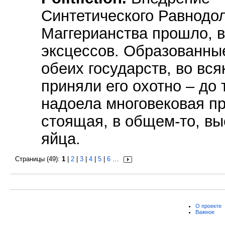
Синтетического Равнодо
Маггерианства прошло, в
эксцессов. Образованны
обеих государств, во вся
приняли его охотно – до 
надоела многовековая п
стоящая, в общем-то, вы
яйца.
Страницы (49):
1
|
2
|
3
|
4
|
5
|
6
…
О проекте
Важное