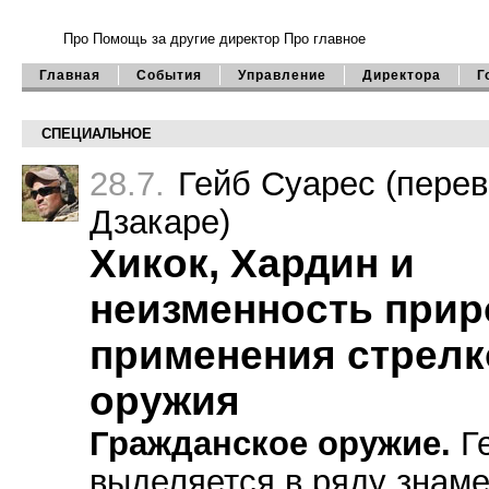
Про Помощь
за другие директор
Про главное
Главная
События
Управление
Директора
Г
СПЕЦИАЛЬНОЕ
28.7.
Гейб Суарес
(перев
Дзакаре)
Хикок, Хардин и
неизменность при
применения стрелк
оружия
Гражданское оружие.
Ге
выделяется в ряду знам