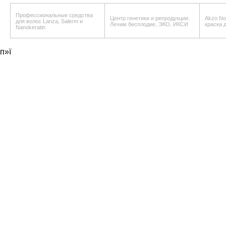
Профессиональные средства
Центр генетики и репродукции.
Akzo Nob
для волос Lanza, Salerm и
Лечим бесплодие, ЭКО, ИКСИ
краска 
Nanokeratin
п»ї