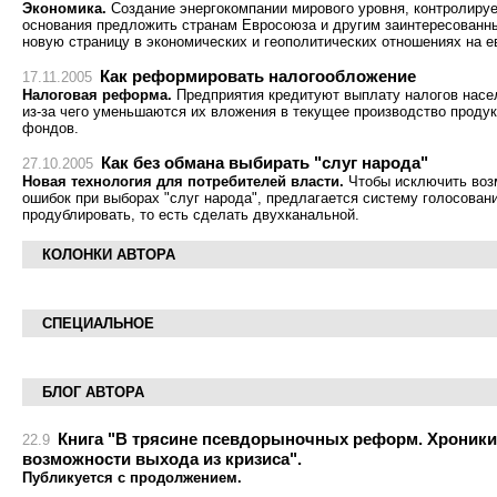
Экономика.
Создание энергокомпании мирового уровня, контролируе
основания предложить странам Евросоюза и другим заинтересованн
новую страницу в экономических и геополитических отношениях на е
Как реформировать налогообложение
17.11.2005
Налоговая реформа.
Предприятия кредитуют выплату налогов насел
из-за чего уменьшаются их вложения в текущее производство проду
фондов.
Как без обмана выбирать "слуг народа"
27.10.2005
Новая технология для потребителей власти.
Чтобы исключить воз
ошибок при выборах "слуг народа", предлагается систему голосован
продублировать, то есть сделать двухканальной.
КОЛОНКИ АВТОРА
СПЕЦИАЛЬНОЕ
БЛОГ АВТОРА
Книга "В трясине псевдорыночных реформ. Хроники
22.9
возможности выхода из кризиса".
Публикуется с продолжением.