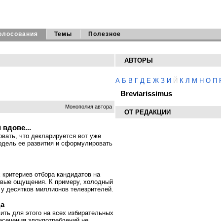
олосования
Темы
Полезное
АВТОРЫ
А
Б
В
Г
Д
Е
Ж
З
И
Й
К
Л
М
Н
О
П
Breviarissimus
Монополия автора
ОТ РЕДАКЦИИ
вдове...
вать, что декларируется вот уже
модель ее развития и сформулировать
 критериев отбора кандидатов на
овые ощущения. К примеру, холодный
 у десятков миллионов телезрителей.
да
ть для этого на всех избирательных
ресечения злоупотреблений не