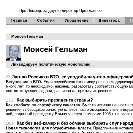
Про Помощь
за другие директор
Про главное
Главная
События
Управление
Директора
Г
Моисей Гельман
Моисей Гельман
Ликвидируем политическую монополию
Загнав Россию в ВТО, ее уподобили унтер-офицерской 
23
Вступление в ВТО.
Если российскую экономику решено модернизиро
много лет, то необходимо, наконец, разработать соответствующую 
соответствующие задачи, расписав алгоритмы их решения.
Как выбирать президента страны?
13.2.
Как колбасу: по сертификату качества.
Вместо истинно ценностных
решения выборщиков зачастую влияют чисто эмоциональные и вкус
чай, поданный президенту Ельцину перед выборами 1996 г. на глазах
Как без веб-камер и без обмана выбирать слуг наро
18.1.
Новая технология для потребителей власти.
Предложение установи
участках телекамеры и подключить их к Интернету с точки зрения п