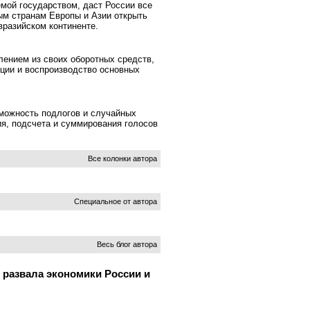
мой государством, даст России все
ым странам Европы и Азии открыть
вразийском континенте.
ением из своих оборотных средств,
кции и воспроизводство основных
можность подлогов и случайных
ия, подсчета и суммирования голосов
Все колонки автора
Специальное от автора
Весь блог автора
 развала экономики России и