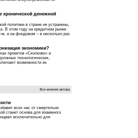
ее хронической денежной
ой политики в стране не устранены,
а. В этом году на кредитном рынке
-м, а на фондовом – в несколько раз
рнизация экономики?
ках проектов «Сколково» и
 должных технологических,
сключают возможности их
Все мнения автора
ности
збавит всех нас от смертельно
ой станет основа для взаимного
енциал исключительно для