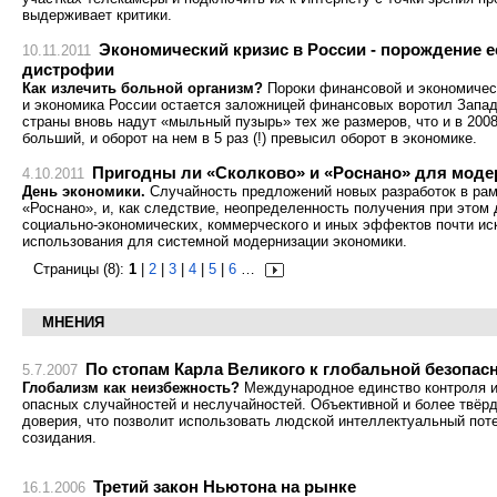
выдерживает критики.
Экономический кризис в России - порождение 
10.11.2011
дистрофии
Как излечить больной организм?
Пороки финансовой и экономическ
и экономика России остается заложницей финансовых воротил Запад
страны вновь надут «мыльный пузырь» тех же размеров, что и в 2008
больший, и оборот на нем в 5 раз (!) превысил оборот в экономике.
Пригодны ли «Сколково» и «Роснано» для моде
4.10.2011
День экономики.
Случайность предложений новых разработок в рам
«Роснано», и, как следствие, неопределенность получения при этом
социально-экономических, коммерческого и иных эффектов почти и
использования для системной модернизации экономики.
Страницы (8):
1
|
2
|
3
|
4
|
5
|
6
…
МНЕНИЯ
По стопам Карла Великого к глобальной безопас
5.7.2007
Глобализм
как неизбежность?
Международное единство контроля и
опасных случайностей и неслучайностей. Объективной и более твёрд
доверия, что позволит использовать людской интеллектуальный пот
созидания.
Третий закон Ньютона на рынке
16.1.2006