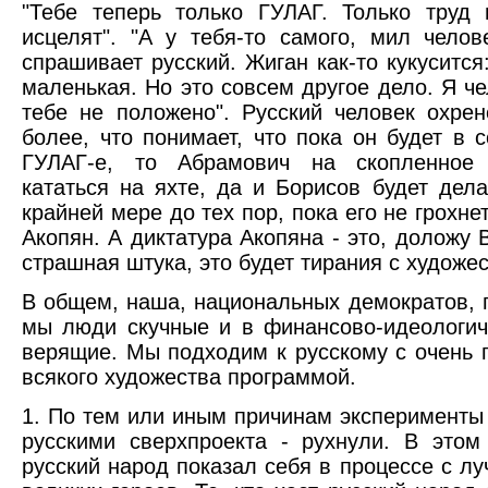
"Тебе теперь только ГУЛАГ. Только труд
исцелят". "А у тебя-то самого, мил челов
спрашивает русский. Жиган как-то кукусится
маленькая. Но это совсем другое дело. Я че
тебе не положено". Русский человек охрен
более, что понимает, что пока он будет в 
ГУЛАГ-е, то Абрамович на скопленное 
кататься на яхте, да и Борисов будет дел
крайней мере до тех пор, пока его не грохне
Акопян. А диктатура Акопяна - это, доложу 
страшная штука, это будет тирания с художес
В общем, наша, национальных демократов, 
мы люди скучные и в финансово-идеологи
верящие. Мы подходим к русскому с очень 
всякого художества программой.
1. По тем или иным причинам эксперименты
русскими сверхпроекта - рухнули. В этом
русский народ показал себя в процессе с л