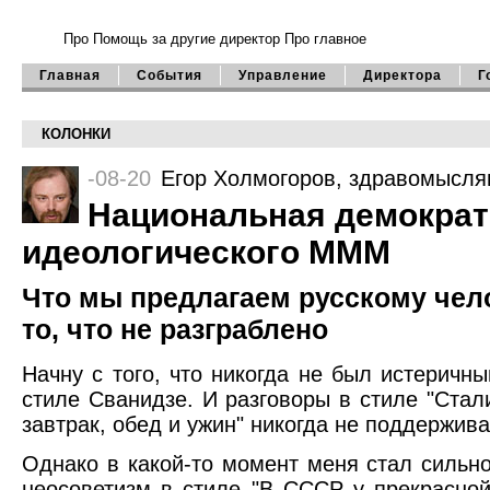
Про Помощь
за другие директор
Про главное
Главная
События
Управление
Директора
Г
КОЛОНКИ
-08-20
Егор Холмогоров
, здравомысл
Национальная демократ
идеологического МММ
Что мы предлагаем русскому чел
то, что не разграблено
Начну с того, что никогда не был истеричн
стиле Сванидзе. И разговоры в стиле "Ста
завтрак, обед и ужин" никогда не поддержива
Однако в какой-то момент меня стал сильн
неосоветизм в стиле "В СССР у прекрасно