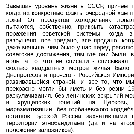
Завышая уровень жизни в СССР, причем т
когда на конкретные факты очередной хам п
ложь! От продуктов холодильник лопалс
пытаются, собственно, прикрыть катастро
поражения советской системы, когда 
разрушено, все предано, все продано, ког
даже меньше, чем было у нас перед револю
советские достижения, там где они были, 
ноль, а то. что не списали - списывают.
сколько квадратных метров жилья было п
Днепрогесов и прочего - Российская Импер
развивавшейся страной. И все то, что м
прекрасно могли бы иметь и без резни 19
раскулачивания, без ленинских вскрытий мо
и хрущевских гонений на Церковь, 
маразматизации, без горбачевского кордеб
остатков русской России захватившими 
территории этнобандитами (да и на вто
положении заложников).