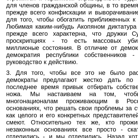
для членов гражданской общины, в то время 
прежде всего конфискации и выворачивани
для того, чтобы обогатить приближенных к
Любимая каким-нибудь Акопяном диктатур
прежде всего характерна, что дружки 
проскрипциях - то есть массовых уби
миллионые состояния. В отличие от демок
демократия республики собственников 
руководство к действию.
3. Для того, чтобы все это не было рас
демократы предлагают жестко дать по 
последнее время привык отбирать собств
ножа. Мы настаиваем на том, чтоб
многонационалам проживающим в Рос
основаниях, что решать свои проблемы за с
как целого и его конкретных представителе
смеют. Относительно тех же, кто прож
незаконных основаниях все просто - ска
отделились - и мы отделились. Назад хот