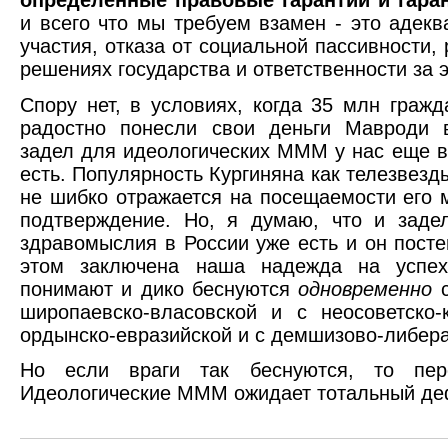
и всего что мы требуем взамен - это адекв
участия, отказа от социальной пассивности, 
решениях государства и ответственности за 
Спору нет, в условиях, когда 35 млн гражд
радостно понесли свои деньги Мавроди 
задел для идеологических МММ у нас еще в
есть. Популярность Кургиняна как телезвезды
не шибко отражается на посещаемости его 
подтверждение. Но, я думаю, что и заде
здравомыслия в России уже есть и он посте
этом заключена наша надежда на успех
понимают и дико беснуются
одновременно
с
широпаевско-власовской и с неосоветско-
ордынско-евразийской и с демшизово-либер
Но если враги так беснуются, то пер
Идеологические МММ ожидает тотальный де