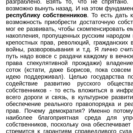
разграблено. Взять то, что не спрятано.
возможно вынуть назад. И на этом фундамен
республику собственников
. То есть дать
возможность приобрести достаточную собст
мог ее развивать, чтобы скомпенсировать е
накопления, пропущенных русским народом 
крепостных прав, революций, гражданских 
войны, разворовывания и т.д. Я лично счит
путь надо вовсе с раздачи каждому в вечно
права спекулятивной прождажи) владение
соток (кстати, даже Борисов, пока совсем
идею поддерживал). Целью государства п
содействие развитию русского обществ
собственников - то есть вложиться в инфр
всего дороги и связь, в культурное развит
обеспечение реального правопорядка и ре
прав. Почему демократия? Именно потому
наиболее благоприятная среда для упр
собственников, поскольку она обеспечивает
стремится к гарантиям справедливого суда