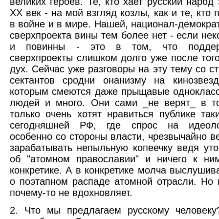
великих героев. Те, кто хает русский народ 
ХХ век - на мой взгляд козлы, как и те, кто 
в войне и в мире. Нашей, национал-демокра
сверхпроекта вины тем более нет - если нек
и повинны - это в том, что поддер
сверхпроекты слишком долго уже после того
дух. Сейчас уже разговоры на эту тему со с
сектантов сродни онанизму на кинозвез
которым смеются даже прыщавые однокласс
людей и много. Они сами _не верят_ в то
только очень хотят нравиться публике так
сегодняшней РФ, где спрос на идеолог
особенно со стороны власти, чрезвычайно ве
зарабатывать непыльную копеечку ведя уто
об "атомном православии" и ничего к ни
конкретике. А в конкретике молча выслушив
о поэтапном распаде атомной отрасли. Но 
почему-то не вдохновляет.
2. Что мы предлагаем русскому человеку