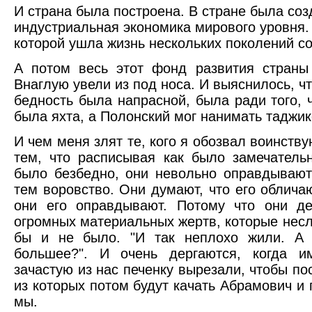
И страна была построена. В стране была со
индустриальная экономика мирового уровня.
которой ушла жизнь нескольких поколений с
А потом весь этот фонд развития стран
Внаглую увели из под носа. И выяснилось, чт
бедность была напрасной, была ради того,
была яхта, а Полонский мог нанимать таджик
И чем меня злят те, кого я обозвал воинств
тем, что расписывая как было замечатель
было безбедно, они невольно оправдываю
тем воровство. Они думают, что его облича
они его оправдывают. Потому что они де
огромных материальных жертв, которые несл
бы и не было. "И так неплохо жили. А
большее?". И очень дергаются, когда и
зачастую из нас печенку вырезали, чтобы по
из которых потом будут качать Абрамович и 
мы.