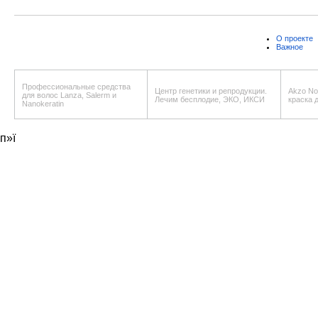
О проекте
Важное
Профессиональные средства
Центр генетики и репродукции.
Akzo Nob
для волос Lanza, Salerm и
Лечим бесплодие, ЭКО, ИКСИ
краска 
Nanokeratin
п»ї