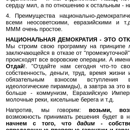
сердцу мил, а по отношению к остальным - н
4. Преимущества национально-демократич
всеми неосоветскими, евразийскими и т.
МММ очень простое.
НАЦИОНАЛЬНАЯ ДЕМОКРАТИЯ - ЭТО ОТ
Мы строим свою программу на принципе
заключающейся в отказе от "промежуточной"
происходят все воровские операции. А имен
Отдай
!. "Отдайте нам сегодня что-то сво
собственность, деньги, труд, время жизни и
обязательным взносом вступления 
идеологические пирамиды), а завтра за это в
больше - коммунизм, Евразийскую Импер
молочные реки, кисельные берега и т.д.
Напротив, мы говорим:
возьми, воз
возможность принимать решения будет в 
начнем с того, что
дадим
- собстве
определенные правовые гарантии и гаран