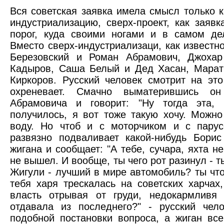
Вся советская заявка имела смысл только к
индустриализацию, сверх-проект, как заяв
порог, куда своими ногами и в самом де
Вместо сверх-индустриализаци, как известн
Березовский и Роман Абрамович, Джоха
Кадыров, Саша Белый и Дед Хасан, Марат
Киркоров. Русский человек смотрит на это
охреневает. Смачно выматерившись он
Абрамовича и говорит: "Ну тогда эта,
получилось, я вот тоже такую хочу. Можн
воду. Но чтоб и с моторчиком и с парус
развязно подваливает какой-нибудь Бори
жигана и сообщает: "А тебе, сучара, яхта н
не вышел. И вообще, ты чего рот разинул - т
Жигули - лучший в мире автомобиль? ты что
тебя харя трескалась на советских харчах
власть отрывая от груди, недокармливя
отдавала из последнего?" - русский чел
подобной постановки вопроса, а жиган все