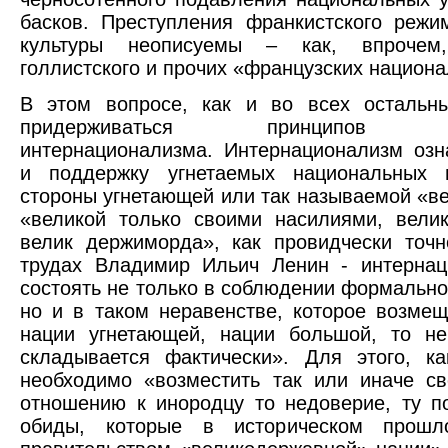
басков. Преступления франкистского режи
культуры неописуемы – как, впрочем
голлистского и прочих «французских национ
В этом вопросе, как и во всех остальны
придерживаться принципов соци
интернационализма. Интернационализм озн
и поддержку угнетаемых национальных 
стороны угнетающей или так называемой «ве
«великой только своими насилиями, велик
велик держиморда», как провидчески точ
трудах Владимир Ильич Ленин - интернац
состоять не только в соблюдении формально
но и в таком неравенстве, которое возме
нации угнетающей, нации большой, то не
складывается фактически». Для этого, к
необходимо «возместить так или иначе с
отношению к инородцу то недоверие, ту по
обиды, которые в историческом прош