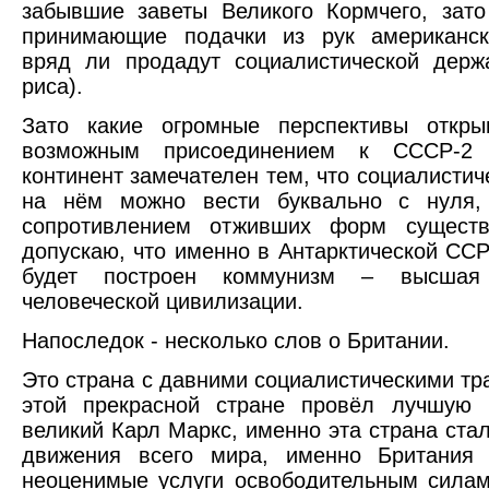
забывшие заветы Великого Кормчего, зат
принимающие подачки из рук американск
вряд ли продадут социалистической держ
риса).
Зато какие огромные перспективы откр
возможным присоединением к СССР-2 
континент замечателен тем, что социалистич
на нём можно вести буквально с нуля,
сопротивлением отживших форм существ
допускаю, что именно в Антарктической СС
будет построен коммунизм – высшая 
человеческой цивилизации.
Напоследок - несколько слов о Британии.
Это страна с давними социалистическими т
этой прекрасной стране провёл лучшую 
великий Карл Маркс, именно эта страна ста
движения всего мира, именно Британия 
неоценимые услуги освободительным силам