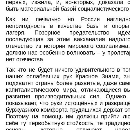
первых, изжила, и, во-вторых, доказала 
быть материальной базой социалистического
Как ни печально но Россия наглядн
непригодность в качестве базы и опоры 
лагеря. Позорное предательство ид
последующая за этим вакханалия надолг
отечество из истории мирового социализма
должно нас особенно волновать – у пролетар
нет отечества.
Так что не будет ничего удивительного в т
наших ослабевших рук Красное Знамя, зн
подхватят страны более развитые, даже са
капиталистического мира, отличающиеся 
развития производительных сил. Однако 
показывает, что руки истощённых и развра
буржуазного комфорта трудящихся держат эт
Поэтому на помощь им должны прийти лю
себе ту первобытную стойкость, те традиц
основы, которые отличают наро