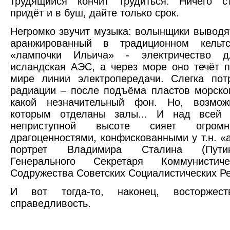
трудящийся кончит трудиться. Ничего ст
придёт и в буш, дайте только срок.
Негромко звучит музыка: волынщики выводя
аранжированный в традиционном кельт
«лампочки Ильича» - электричество 
исландская АЭС, а через море оно течёт 
мире линии электропередачи. Слегка пот
радиации – после подъёма пластов морског
какой незначительный фон. Но, возмож
которым отделаны залы... И над всей 
неприступной высоте сияет огром
драгоценностями, конфискованными у т.н. «
портрет Владимира Сталина (Путин
Генерального Секретаря Коммунистич
Содружества Советских Социалистических Ре
И вот тогда-то, наконец, восторжеств
справедливость.