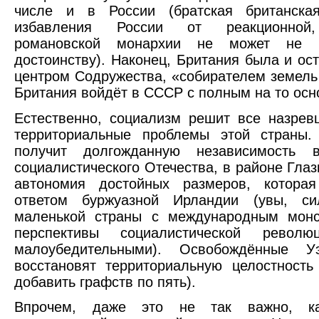
числе и в России (братская британск
избавления России от реакционной, 
романовской монархии не может не 
достоинству). Наконец, Британия была и ос
центром Содружества, «собирателем земель 
Британия войдёт в СССР с полным на то осн
Естественно, социализм решит все назре
территориальные проблемы этой страны
получит долгожданную независимость 
социалистического Отечества, в районе Глаз
автономия достойных размеров, котора
ответом буржуазной Ирландии (увы, си
маленькой страны с международным мон
перспективы социалистической револ
малоубедительными). Освобождённые 
восстановят территориальную целостност
добавить графств по пять).
Впрочем, даже это не так важно, ка