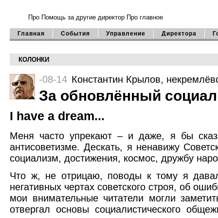
Про Помощь
за другие директор
Про главное
Главная
События
Управление
Директора
Г
КОЛОНКИ
-08-14
Константин Крылов
, некремлёв
За обновлённый социал
I have a dream...
Меня часто упрекают – и даже, я бы сказ
антисоветизме. Дескать, я ненавижу Совет
социализм, достижения, космос, дружбу наро
Что ж, не отрицаю, поводы к тому я дава
негативных чертах советского строя, об ошиб
мои внимательные читатели могли заметить
отвергал основы социалистического общеж