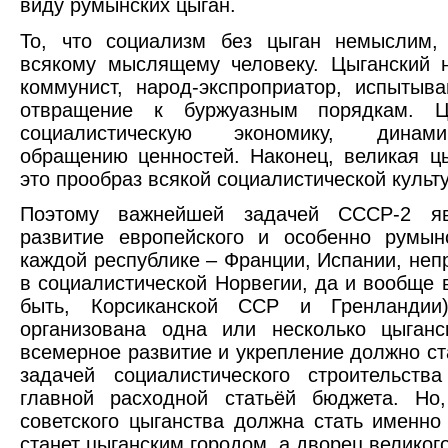
виду румынских цыган.
То, что социализм без цыган немыслим,
всякому мыслящему человеку. Цыганский 
коммунист, народ-экспроприатор, испытыв
отвращение к буржуазным порядкам. Ц
социалистическую экономику, динами
обращению ценностей. Наконец, великая цы
это прообраз всякой социалистической культ
Поэтому важнейшей задачей СССР-2 яв
развитие европейского и особенно румын
каждой республике – Франции, Испании, не
в социалистической Норвегии, да и вообще 
быть, Корсиканской ССР и Гренланди
организована одна или несколько цыганс
всемерное развитие и укрепление должно с
задачей социалистического строительств
главной расходной статьёй бюджета. Но,
советского цыганства должна стать именно
станет цыганским городом, а дворец великог