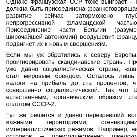
Однако Французская ССР тоже выиграет – 
должна быть присоединена франкоговорящая
развитие сейчас заторможено глуб
непрогрессивной фламандской част
Присоединение части Бельгии (разум
широчайшей автономии) воодушевит францу
подвигнет их к новым свершениям.
Если мы уж обратились к северу Европы
проигнорировать скандинавские страны. П
уже давно социалистическая страна, «шв
стал мировым брендом. Осталось лишь 
налоги на прибыль до ста процентов, ч
совершенно социалистической. Так что
естественным, органическим образом ст
оплотом СССР-2.
Тут же решится и давно перезревший воп
важными территориями, стенающ
империалистических режимов. Например, н
островов – преимущественно шведско