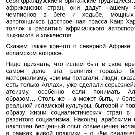
себя французские и британские трудящиеся
африканских стран, они дадут нашему 
чемпионов в беге и ходьбе, мощных 
автогонщиков (достроенная трасса Каир-Ха
толчок к развитию африканского автоспорт
лыжников и хоккеистов.
Скажем также кое-что о северной Африке, 
исламском вопросе.
Надо признать, что ислам был в своё вр
самом деле эта религия гораздо б
материализму, чем мы полагали. Люди, сказа
есть только Аллах», уже сделали серьёзне
атеизму, особенно если понимать Ал
образом… Столь же – а может быть, и боле
реальной исламской культуры, бытовой и пов
образу жизни социалистических стран в 
развитого социализма. Наконец, арабскими
накоплен бесценный опыт совмещения исла
в рамках живой практики – о чём свидетел