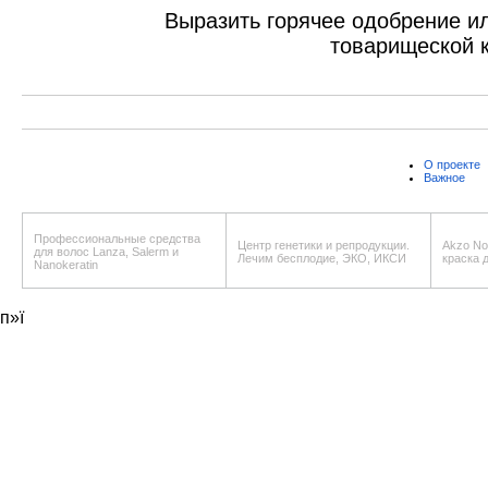
Выразить горячее одобрение и
товарищеской 
О проекте
Важное
Профессиональные средства
Центр генетики и репродукции.
Akzo Nob
для волос Lanza, Salerm и
Лечим бесплодие, ЭКО, ИКСИ
краска 
Nanokeratin
п»ї