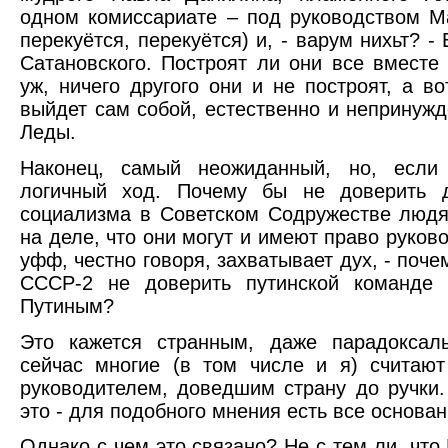
одном комиссариате – под руководством М
перекуётся, перекуётся) и, - варум нихьт? -
Сатановского. Построят ли они все вместе
уж, ничего другого они и не построят, а в
выйдет сам собой, естественно и непринужд
Леды.
Наконец, самый неожиданный, но, если
логичный ход. Почему бы не доверить д
социализма в Советском Содружестве люд
на деле, что они могут и имеют право руко
уфф, честно говоря, захватывает дух, - поче
СССР-2 не доверить путинской команде
Путиным?
Это кажется странным, даже парадоксал
сейчас многие (в том числе и я) считаю
руководителем, доведшим страну до ручки.
это - для подобного мнения есть все основан
Однако с чем это связано? Не с тем ли, что 