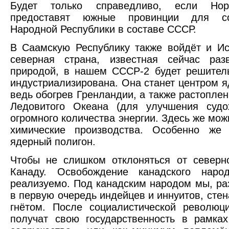
Будет только справедливо, если Но
предоставят южные провинции для со
Народной Республики в составе СССР.
В Саамскую Республику также войдёт и И
северная страна, известная сейчас раз
природой, в нашем СССР-2 будет решител
индустриализирована. Она станет центром я
ведь обогрев Гренландии, а также растопле
Ледовитого Океана (для улучшения судох
огромного количества энергии. Здесь же мож
химические производства. Особенно же
ядерный полигон.
Чтобы не слишком отклоняться от северн
Канаду. Освобождение канадского нар
реализуемо. Под канадским народом мы, ра
в первую очередь индейцев и иннуитов, ст
гнётом. После социалистической революц
получат свою государственность в рамках