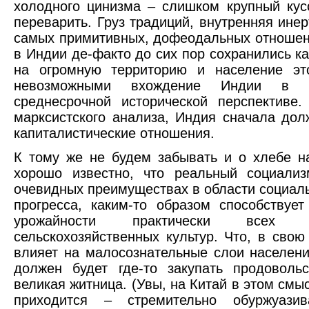
холодного цинизма – слишком крупный кусо
переварить. Груз традиций, внутренняя инер
самых примитивных, дофеодальных отношени
в Индии де-факто до сих пор сохранились к
на огромную территорию и население эт
невозможными вхождение Индии в
среднесрочной исторической перспективе
марксистского анализа, Индия сначала дол
капиталистические отношения.
К тому же не будем забывать и о хлебе 
хорошо известно, что реальный социализ
очевидных преимуществах в области социаль
прогресса, каким-то образом способствуе
урожайности практически всех 
сельскохозяйственных культур. Что, в свою
влияет на малосознательные слои населен
должен будет где-то закупать продоволь
великая житница. (Увы, на Китай в этом смы
приходится – стремительно обуржуазив