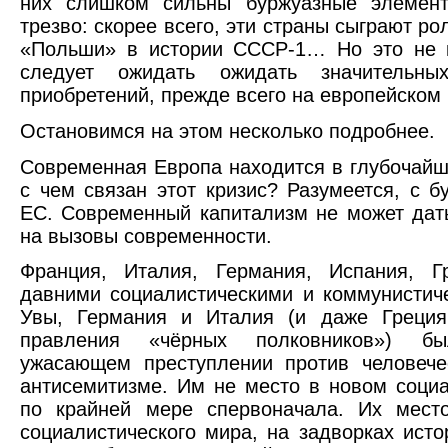
них слишком сильны буржуазные элемен
трезво: скорее всего, эти страны сыграют р
«Польши» в истории СССР-1… Но это не к
следует ожидать ожидать значительных
приобретений, прежде всего на европейском 
Остановимся на этом несколько подробнее.
Современная Европа находится в глубочайш
с чем связан этот кризис? Разумеется, с 
ЕС. Современный капитализм не может дать
на вызовы современности.
Франция, Италия, Германия, Испания, 
давними социалистическими и коммунистич
Увы, Германия и Италия (и даже Греци
правления «чёрных полковников») 
ужасающем преступлении против человеч
антисемитизме. Им не место в новом социа
по крайней мере спервоначала. Их мест
социалистического мира, на задворках исто