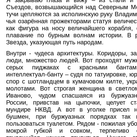
Я закрываю глаза и вижу – из стали и
Съездов, возвышающийся над Северным Мо
тучи цепляются за исполинскую руку Влади
чья озарённая прожекторами статуя величе
как фигура на носу величайшего корабля,
плавание по бурным волнам истории. В р
Звезда, указующая путь народам.
Внутри - чудеса архитектуры. Коридоры, з
люди, множество людей. Вот проходят муж
серых пиджаках с красными банта
интеллектуал-банту – судя по татуировке, юр
спор с шотландцем в кумачовом килте, ук
молотами. Вот строгая женщина в светло
Иваново, чудом спасшаяся из буржуазн
России, привстав на цыпочки, целует ст
мундире НКВД. А вот в уголке присел н
бушмен, при буржуазных порядках так 
пользоваться туалетом. Рядом - пожилая уб
мокрой губкой и совком, терпеливо 