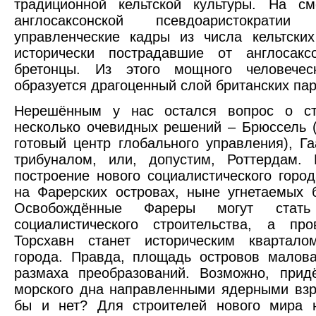
традиционной кельтской культуры. На с
англосаксонской псевдоаристократи
управленческие кадры из числа кельтски
исторически пострадавшие от англосаксо
бретонцы. Из этого мощного человечес
образуется драгоценный слой британских па
Нерешённым у нас остался вопрос о ст
несколько очевидных решений – Брюссель (
готовый центр глобального управления), Г
трибуналом, или, допустим, Роттердам.
построение нового социалистического горо
на Фарерских островах, ныне угнетаемых 
Освобождённые Фареры могут стат
социалистического строительства, а пр
Торсхавн станет историческим квартало
города. Правда, площадь островов малов
размаха преобразований. Возможно, прид
морского дна направленными ядерными вз
бы и нет? Для строителей нового мира 