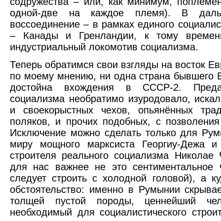
содружества – или, как минимум, поплемё
одной-две на каждое племя). В даль
воссоединение – в рамках единого социалис
– Канады и Гренландии, к тому времен
индустриальный локомотив социализма.
Теперь обратимся свои взгляды на восток Ев
по моему мнению, ни одна страна бывшего 
достойна вхождения в СССР-2. Преда
социализма необратимо изуродовало, иска
и своекорыстных чехов, опьянённых тра
поляков, и прочих подобных, с позволения
Исключение можно сделать только для Рум
миру мощного марксиста Георгиу-Дежа и 
строителя реального социализма Николае 
для нас важнее не это сентиментальное 
следует строить с холодной головой), а к
обстоятельство: именно в Румынии скрывае
толщей пустой породы, ценнейший чело
необходимый для социалистического строи