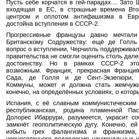
Пусть себе корчатся в гей-парадах… Зато 
входящая в ЕС, в страшные времена Вт
центром и оплотом антифашизма в Евр
достойна вступления в СССР-2.
Прогрессивные французы давно мечтали
Британскому Содружеству: ещё де Голл
вопрос о вступлении, Черчилль поддерживал
правительства не смогли оценить столь дал
достоинству. Но в рамках СССР-2 это 
возможным. Франция, прекрасная Франци
Сада, де Голля и де Сент-Экзепюри, 
Коммуны, может и должна стать жемчуж
конечно, на определённых условиях, о котор
Испания, с её славным коммунистическим
республиканская, родина пламенной Пас
Долорес Ибаррури, разумеется, украсит 
замкнёт геополитическую дугу. Конечно, е
избыть грех фалангизма и франкизма,
черносотенного подавления национальных 