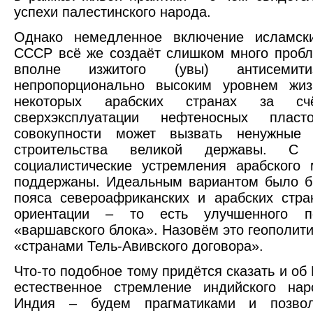
успехи палестинского народа.
Однако немедленное включение исламск
СССР всё же создаёт слишком много пробл
вполне изжитого (увы) антисеми
непропорционально высоким уровнем жиз
некоторых арабских странах за счё
сверхэксплуатации нефтеносных пла
совокупности может вызвать ненужные
строительства великой державы. С 
социалистические устремления арабского
поддержаны. Идеальным вариантом было б
пояса североафриканских и арабских стра
ориентации – то есть улучшенного по
«варшавского блока». Назовём это геополит
«странами Тель-Авивского договора».
Что-то подобное тому придётся сказать и об
естественное стремление индийского нар
Индия – будем прагматиками и позво