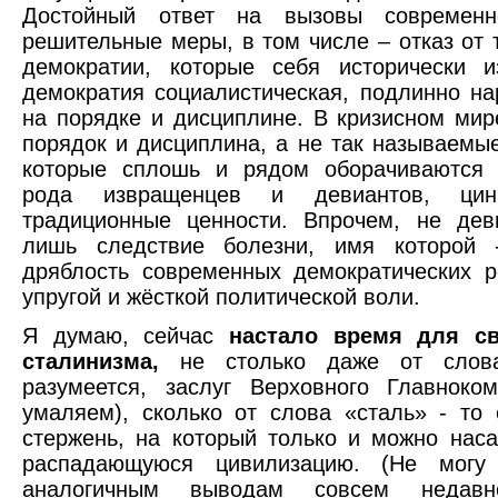
Достойный ответ на вызовы современно
решительные меры, в том числе – отказ от
демократии, которые себя исторически 
демократия социалистическая, подлинно на
на порядке и дисциплине. В кризисном мир
порядок и дисциплина, а не так называемы
которые сплошь и рядом оборачиваются 
рода извращенцев и девиантов, цин
традиционные ценности. Впрочем, не дев
лишь следствие болезни, имя которой -
дряблость современных демократических р
упругой и жёсткой политической воли.
Я думаю, сейчас
настало время для св
сталинизма,
не столько даже от слова
разумеется, заслуг Верховного Главнок
умаляем), сколько от слова «сталь» - то 
стержень, на который только и можно нас
распадающуюся цивилизацию. (Не могу
аналогичным выводам совсем недав