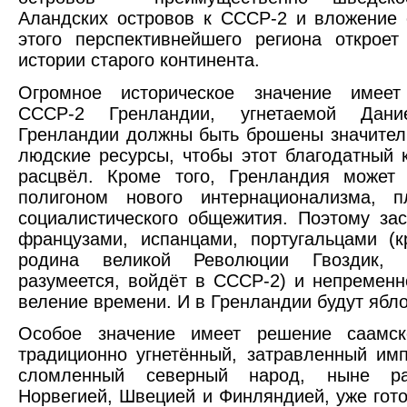
Аландских островов к СССР-2 и вложение 
этого перспективнейшего региона открое
истории старого континента.
Огромное историческое значение имеет
СССР-2 Гренландии, угнетаемой Дани
Гренландии должны быть брошены значите
людские ресурсы, чтобы этот благодатный 
расцвёл. Кроме того, Гренландия может 
полигоном нового интернационализма, 
социалистического общежития. Поэтому за
французами, испанцами, португальцами (к
родина великой Революции Гвоздик, р
разумеется, войдёт в СССР-2) и непременн
веление времени. И в Гренландии будут ябло
Особое значение имеет решение саамск
традиционно угнетённый, затравленный им
сломленный северный народ, ныне ра
Норвегией, Швецией и Финляндией, уже гот