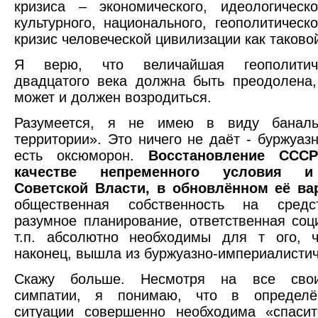
кризиса – экономического, идеологическог
культурного, национального, геополитическ
кризис человеческой цивилизации как таково
Я верю, что величайшая геополитиче
двадцатого века должна быть преодолена
может и должен возродиться.
Разумеется, я не имею в виду баналь
территории». Это ничего не даёт - буржуа
есть оксюморон.
Восстановление СССР
качестве непременного условия и
Советской Власти, в обновлённом её ва
общественная собственность на средст
разумное планирование, ответственная соц
т.п. абсолютно необходимы для т ого, ч
наконец, вышла из буржуазно-империалистич
Скажу больше. Несмотря на все свои
симпатии, я понимаю, что в определён
ситуации совершенно необходима «спасит