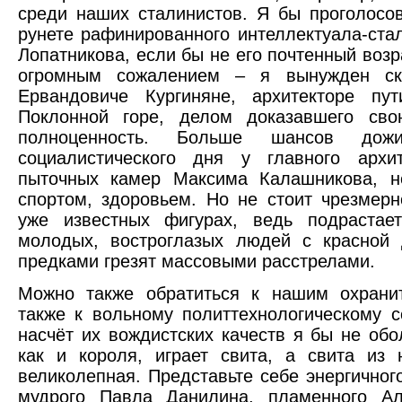
среди наших сталинистов. Я бы проголосов
рунете рафинированного интеллектуала-ста
Лопатникова, если бы не его почтенный возра
огромным сожалением – я вынужден ск
Ервандовиче Кургиняне, архитекторе пу
Поклонной горе, делом доказавшего сво
полноценность. Больше шансов дож
социалистического дня у главного архи
пыточных камер Максима Калашникова, н
спортом, здоровьем. Но не стоит чрезмерн
уже известных фигурах, ведь подраста
молодых, востроглазых людей с красной
предками грезят массовыми расстрелами.
Можно также обратиться к нашим охрани
также к вольному политтехнологическому с
насчёт их вождистских качеств я бы не об
как и короля, играет свита, а свита из
великолепная. Представьте себе энергично
мудрого Павла Данилина, пламенного А