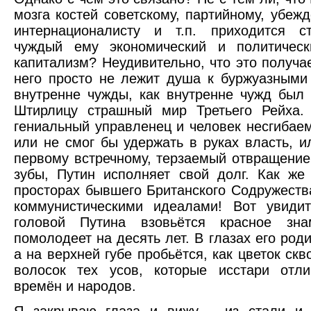
мозга костей советскому, партийному, убеж
интернационалисту и т.п. приходится с
чуждый ему экономический и политическ
капитализм? Неудивительно, что это получае
него просто не лежит душа к буржуазными
внутренне чужды, как внутренне чужд был
Штирлицу страшный мир Третьего Рейха.
гениальный управленец и человек несгибае
или не смог бы удержать в руках власть, 
первому встречному, терзаемый отвращение
зубы, Путин исполняет свой долг. Как же
просторах бывшего Британского Содружеств
коммунистическими идеалами! Вот увидит
головой Путина взовьётся красное зн
помолодеет на десять лет. В глазах его роди
а на верхней губе пробьётся, как цветок скв
волосок тех усов, которые исстари отл
времён и народов.