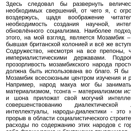
Здесь следовал бы развернуть величес
необходимых свершений, от чего я, с ог
воздержусь, щадя воображение читат
необходимость создания научной, инте
обновлённого социализма. Наиболее подх
этого, на мой взгляд, является Мозамбик –
бывшая британской колонией и всё же всту
Содружество, несмотря на все препоны, 
империалистическими державами. Подро
прозорливость мозамбикского народа прост
должна быть использована во благо. Я бы
Мозамбик всесоюзным центром изучения и р
Например, народ макуа мог бы занимать
материализмом, тсонга – материализмом ис
и шона приложат свой могучий интелле
совершенствованию диалектической 
интеллектуалы, народы-диалектики - это
прорыв в области социалистического строите
расходы по содержанию этих народов с го