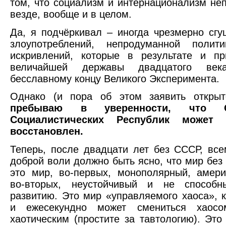
том, что социализм и интернационализм не
везде, вообще и в целом.
Да, я подчёркивал – иногда чрезмерно сгу
злоупотреблений, непродуманной полит
искривлений, которые в результате и п
величайшей державы двадцатого век
бесславному концу Великого Эксперимента.
Однако (и пора об этом заявить откры
пребываю в уверенности, что С
Социалистических Республик може
восстановлен.
Теперь, после двадцати лет без СССР, в
доброй воли должно быть ясно, что мир без
это мир, во-первых, монополярный, амери
во-вторых, неустойчивый и не способн
развитию. Это мир «управляемого хаоса», 
и ежесекундно может смениться хаосо
хаотическим (простите за тавтологию). Эт