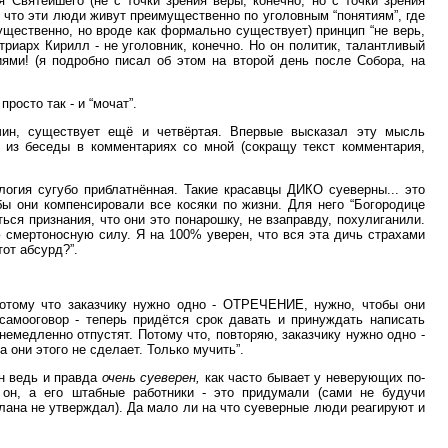
 Святейшего (не с точки зрения веры, конечно, но с точки зрения
, что эти люди живут преимущественно по уголовным “понятиям”, где
ущественно, но вроде как формально существует) принцип “не верь,
триарх Кирилл - не уголовник, конечно. Но он политик, талантливый
ями! (я подробно писал об этом на второй день после Собора, на
просто так - и “мочат”.
чин, существует ещё и четвёртая. Впервые высказал эту мысль
 из беседы в комментариях со мной (сокращу текст комментария,
ология сугубо приблатнённая. Такие красавцы ДИКО суеверны... это
бы они компенсировали все косяки по жизни. Для него “Богородице
ться признания, что они это понарошку, не взаправду, похулиганили.
ю смертоносную силу. Я на 100% уверен, что вся эта дичь страхами
от абсурд?”.
 Потому что заказчику нужно одно - ОТРЕЧЕНИЕ, нужно, чтобы они
амооговор - теперь придётся срок давать и принуждать написать
дленно отпустят. Потому что, повторяю, заказчику нужно одно -
 они этого не сделает. Только мучить”.
ин ведь и правда
очень суеверен,
как часто бывает у неверующих по-
он, а его штабные работники - это придумали (сами не будучи
плана не утверждал). Да мало ли на что суеверные люди реагируют и