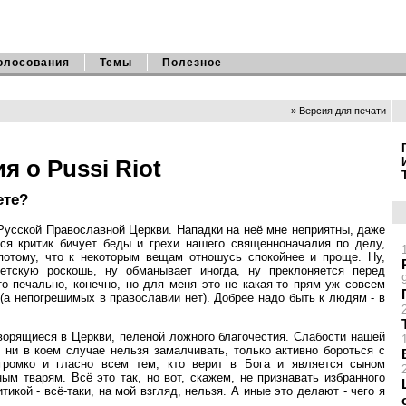
олосования
Темы
Полезное
» Версия для печати
 о Pussi Riot
ете?
 Русской Православной Церкви. Нападки на неё мне неприятны, даже
ся критик бичует беды и грехи нашего священноначалия по делу,
потому, что к некоторым вещам отношусь спокойнее и проще. Ну,
етскую роскошь, ну обманывает иногда, ну преклоняется перед
о печально, конечно, но для меня это не какая-то прям уж совсем
(а непогрешимых в православии нет). Добрее надо быть к людям - в
творящиеся в Церкви, пеленой ложного благочестия. Слабости нашей
о ни в коем случае нельзя замалчивать, только активно бороться с
громко и гласно всем тем, кто верит в Бога и является сыном
м тварям. Всё это так, но вот, скажем, не признавать избранного
итикой - всё-таки, на мой взгляд, нельзя. А иные это делают - чего я