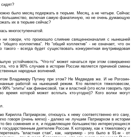
 сидят?
 можно было месяц подержать в тюрьме. Месяц, а не четыре. Сейчас
е большинство, включая самую фанатичную, но не очень думающую
ержать их в тюрьме сейчас?
илась многоступенчатой.
то ни говори, что произошло слияние священноначалия с нынешней
“общего коллектива”. Но “общий коллектив” - не означает, что он
о такого - всегда будет существовать конкурентная внутривидовая
ылую устойчивость. “Что-то” может начаться при этом совершенно
рота, что в 90% случаев в истории России является причиной смены
ественных народных волнений.
нтом Владимиру Путину при этом? Не Медведев же. И не Рогозин-
ятнанные работой на нынешний режим. Кто является тяжеловесом,
 99% “элиты” как финансовой, так и властной (это если говорить про
во время которой может всплыть кто-угодно)? Кого волки могут
л.
аю Кирилла Патриархом, отношусь к нему соответственно его сану,
гко говоря (очень мягко) - далеко не лучшим Патриархом в истории
 что без сомнения и я, и подавляющее большинство интересующихся
государственным деятелем России. К которому, как к тяжеловесу и
еретекать “властная стая”, как, например - это было в 91-м - от