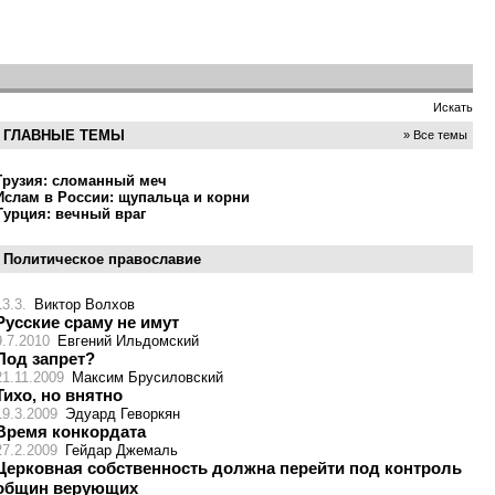
Искать
ГЛАВНЫЕ ТЕМЫ
» Все темы
Грузия: сломанный меч
Ислам в России: щупальца и корни
Турция: вечный враг
Политическое православие
13.3.
Виктор Волхов
Русские сраму не имут
9.7.2010
Евгений Ильдомский
Под запрет?
21.11.2009
Максим Брусиловский
Тихо, но внятно
19.3.2009
Эдуард Геворкян
Время конкордата
27.2.2009
Гейдар Джемаль
Церковная собственность должна перейти под контроль
общин верующих