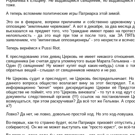
Рорбачёва к Ельцину. Не выдающийся священник, но выдающийся пол
тоже.
А теперь вспомним политические игры Патриарха этой зимой.
Это он в феврале, вопреки приличиям и собственно церковному у
оппозицию “земляными червяками”. А вот в декабре, за два месяца 
высказался на предмет того, что “граждане имеют право на протест
нелояльность - да это ещё при том и после того, как ЗА ПЯ
заявлением, что “митинговые оппозиционеры” - это нехристи и всячес
Теперь вернёмся к Pussi Riot.
К преследованию этих девиц Церковь не имеет никакого отношения. 
священника (не считая друга упомянутого выше Марата Гельмана - о
Один (!) священник! Ну может купят ещё каких-нибудь) слов о то
обратных вещей - слышал от священников немало и не раз.
Не Церковь судит и преследует, не Церковь беспредельничает. Но
данного вопроса общество возлагает вину за этот беспредел. Т.е
информационно “мочит” через дискредитацию Церкви её Предстоя
обществе не поймёт, что это “Церковь виновата” - то тут в ход идут
документы следственный органов (!!!) ссылок на постановления Ц
возмущаться, при этом раскручивая? Да всё тот же Гельман. А спрос
а?)
Ловко? Да нет, не ловко, довольно простой ход. Но это ход-ловушка.
Во-первых, как-то странно будет, если Патриарх призовёт отпустить 
собираются). Он же не может выступать как “просто юрист”, он всё-т