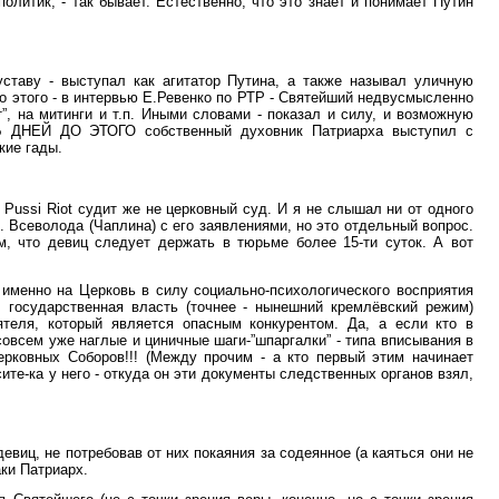
итик, - так бывает. Естественно, что это знает и понимает Путин
ставу - выступал как агитатор Путина, а также называл уличную
до этого - в интервью Е.Ревенко по РТР - Святейший недвусмысленно
”, на митинги и т.п. Иными словами - показал и силу, и возможную
ТЬ ДНЕЙ ДО ЭТОГО собственный духовник Патриарха выступил с
кие гады.
Pussi Riot судит же не церковный суд. И я не слышал ни от одного
. Всеволода (Чаплина) с его заявлениями, но это отдельный вопрос.
м, что девиц следует держать в тюрьме более 15-ти суток. А вот
 именно на Церковь в силу социально-психологического восприятия
. государственная власть (точнее - нынешний кремлёвский режим)
теля, который является опасным конкурентом. Да, а если кто в
 совсем уже наглые и циничные шаги-”шпаргалки” - типа вписывания в
ерковных Соборов!!! (Между прочим - а кто первый этим начинает
ите-ка у него - откуда он эти документы следственных органов взял,
девиц, не потребовав от них покаяния за содеянное (а каяться они не
аки Патриарх.