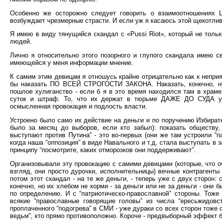
Особенно же осторожно следует говорить о взаимоотношениях Ц
возбуждает чрезмерные страсти. И если уж я касаюсь этой щекотлив
Я имею в виду тянущийся скандал с «Pussi Riot», который не тольк
людей.
Лично я относительно этого позорного и глупого скандала имею св
имеющейся у меня информации мнение.
К самим этим девицам я отношусь крайне отрицательно как к непри
бы наказать ПО ВСЕЙ СТРОГОСТИ ЗАКОНА. Наказать, конечно, ну
пошлое хулиганство - если б я в это время находился там в храме.
суток и штраф. То, что их держат в тюрьме ДАЖЕ ДО СУДА уже
осмысленная провокация и подлость власти.
Устроено было само их действие на деньги и по поручению Избира
было за месяц до выборов, если кто забыл): показать обществу, 
выступают против Путина” - это во-первых (они же там устроили “па
когда наша “оппозиция” в виде Навального и т.д. стала выступать в
принципу “посмотрите, каких отморозков они поддерживают”.
Организовывали эту провокацию с самими девицами (которые, что оч
взгляд, они просто дурочки, исполнительницы) вечные контрагенты
потом этот скандал - на те же деньги, - теперь уже с двух сторон: с
конечно, но их хлебом не корми - за деньги или не за деньги - они
по определению. И с “патриотическо-православной” стороны. Тоже 
всякие “православные говорящие головы” из числа “ересьжидовс
проплаченного “подогрева” в СМИ - уже дураки со всех сторон тоже с
ведьм”, кто прямо противоположно. Короче - предвыборный эффект б