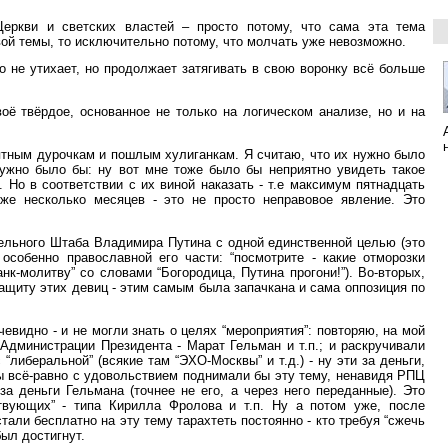
еркви и светских властей – просто потому, что сама эта тема
ой темы, то исключительно потому, что молчать уже невозможно.
о не утихает, но продолжает затягивать в свою воронку всё больше
оё твёрдое, основанное не только на логическом анализе, но и на
ятным дурочкам и пошлым хулиганкам. Я считаю, что их нужно было
жно было бы: ну вот мне тоже было бы неприятно увидеть такое
 Но в соответствии с их виной наказать - т.е максимум пятнадцать
 несколько месяцев - это не просто неправовое явление. Это
тельного Штаба Владимира Путина с одной единственной целью (это
особенно православной его части: “посмотрите - какие отморозки
нк-молитву” со словами “Богородица, Путина прогони!”). Во-вторых,
 защиту этих девиц - этим самым была запачкана и сама оппозиция по
евидно - и не могли знать о целях “мероприятия”: повторяю, на мой
 Администрации Президента - Марат Гельман и т.п.; и раскручивали
 “либеральной” (всякие там “ЭХО-Москвы” и т.д.) - ну эти за деньги,
 бы всё-равно с удовольствием поднимали бы эту тему, ненавидя РПЦ
за деньги Гельмана (точнее не его, а через него переданные). Это
твующих” - типа Кирилла Фролова и т.п. Ну а потом уже, после
тали бесплатно на эту тему тарахтеть постоянно - кто требуя “сжечь
ыл достигнут.