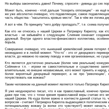
Но выборы закончились давно! Почему, спросите - девицы до сих пор
Может быть, конечно - чтоб дальше “позорить оппозицию” - их ещё
же уже абсолютно очевидно, что подавляющее, самое подавляюще
часть общества - “насытилось кровью мести”. Так в чём же логика д
А вот в чём. По принципу “чего добру пропадать?”, т.е. схема получ
Как кто ни относись к нашей Церкви и Патриарху Кириллу, как к
властью - не забывайте о следующем. Слияние означает создание 
дружный. Внутри одного властно-финансового коллектива, особенн
борьба.
Совершенно очевидно, что нынешний кремлёвский режим потерял б
неожиданно и в любой момент. “Что-то” - это от дворцового перево
власти, до неважно по какому поводу и кем организованных, но сущ
Кто является достаточно реальным (более чем реальным) конкуре
Собянин-и т.п. - игроки не самостоятельные и существенно зап
влиятельным, но внешне независимым, кого может принять и народ, и
более вероятный дворцовый переворот, а не про “революцию”, 
почувствовать как вожака?
Таким человеком на данный момент является только Патриарх Кирил
Я уже неоднократно писал, что я как православный, конечно призн
даже при том, что с точки зрения православной веры считаю его мя
нашей Церкви. Но куда более важно в контексте данной статьи то,
вопросом - считают Патриарха Кирилла выдающимся политическим и 
потенциальному вожаку (а волки это чувствуют!) может начасть п