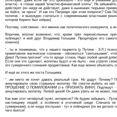
Во-вторых, даже если бы это произошло - это ещё и унижение для
власти) - в глазах нашей “властно-финансовой элиты”. Не забывайте
действует (он нигде не действует, даже в нынешних тюрьмах преим
не бойся, не проси”. И как это Патриарх при этом попросит? Сам Па
политик - и вынужден считаться с современными властными реали
котором Кирилл был избран).
Поэтому, собственно - его именно как политического конкурента, а не 
Впрочем, вполне возможно, что, кроме трёх перечисленных при
публицист и мой друг Владимир Голышев. Процитирую его самого
конечно):
“...ты ж понимаешь, что у нашего пациента (у Путина - Э.Л.) псих
примитивное магическое сознание - обложиться “святыньками”, что
Дево! Путина прогони!” что-то вроде сглаза. Надо любой ценой доби
Если они это сделают, молитвы будто и не было - она утратит сво
его сумеречного сознания продиктована. Как еще можно объяснить эт
И ещё из этого же поста Голышева:
“...им никто не хочет давать реальный срок. Но дадут. Почему?
аннулировали свою страшную молитву. Не смогли выбить из них с
ПРОШЕНИЕ О ПОМИЛОВАНИИ (т.е. ПРИЗНАТЬ ВИНУ). Подпишут - неме
аннулировать молитву. Любой ценой! Он даже убить их не может, пока
Как вам этот четвёртый пункт, интересно? Не будем забывать - Пут
настоящему людей, а особенно в уголовной среде. Сначала не 
суеверными), а он когда послушал - тут и побледнел (он же детали 
чего боятся!