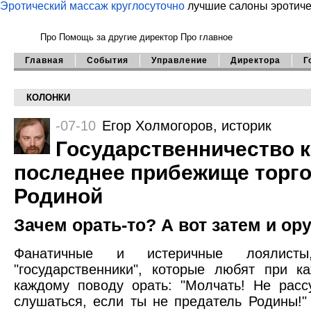
Эротический массаж круглосуточно
лучшие салоны эротиче
Про Помощь
за другие директор
Про главное
Главная
События
Управление
Директора
Г
КОЛОНКИ
-07-10
Егор Холмогоров
, историк
Государственничество к
последнее прибежище торг
Родиной
Зачем орать-то? А вот затем и ор
Фанатичные и истеричные лоялист
"государственники", которые любят при 
каждому поводу орать: "Молчать! Не расс
слушаться, если ты не предатель Родины!"