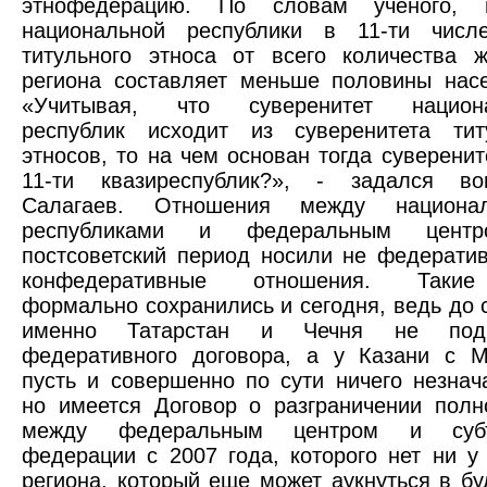
этнофедерацию. По словам ученого,
национальной республики в 11-ти числе
титульного этноса от всего количества ж
региона составляет меньше половины насе
«Учитывая, что суверенитет национ
республик исходит из суверенитета тит
этносов, то на чем основан тогда суверенит
11-ти квазиреспублик?», - задался во
Салагаев. Отношения между национа
республиками и федеральным цент
постсоветский период носили не федерати
конфедеративные отношения. Таки
формально сохранились и сегодня, ведь до 
именно Татарстан и Чечня не подп
федеративного договора, а у Казани с М
пусть и совершенно по сути ничего незна
но имеется Договор о разграничении полн
между федеральным центром и субъ
федерации с 2007 года, которого нет ни у
региона, который еще может аукнуться в б