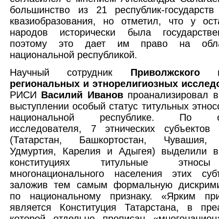
большинство из 21 республик-государств
квазиобразования, но отметил, что у ост
народов исторически была государствен
поэтому это дает им право на обл
национальной республикой.
Научный сотрудник
Приволжского 
региональных и этнорелигиозных исслед
РИСИ
Василий Иванов
проанализировал в
выступлении особый статус титульных этнос
национальной республике. По с
исследователя, 7 этнических субъектов 
(Татарстан, Башкортостан, Чувашия,
Удмуртия, Карелия и Адыгея) выделили в
конституциях титульные этно
многонационального населения этих субъ
заложив тем самым формальную дискрим
по национальному признаку. «Ярким пр
является Конституция Татарстана, в пре
которой отдельно прописан «многонацион