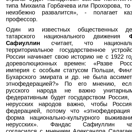
типа Михаила Горбачева или Прохорова, то
неизбежно развалится», - полагает каз
профессор.
Один из известных общественных де
татарского национального движения
Сафиуллин
считает, что националь
территориальное государственное устрой
России начинает свою историю не с 1922 го
дореволюционных времен: «Разве Росс
империя с особым статусом Польши, Финл
Бухарского эмирата и др. не была ассиме
этнофедерацией?» По его мнению, ес
русского народа не важно унитарн
федеративным будет государством Россия,
нерусских народов важно, чтобы Росси
федерацией, потому что «этнофедерация
форма национально-культурного выживан
нерусских». Фандас Сафиуллин час
согласился с мнением Александра Салагае