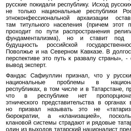
русские покидали республику. Исход русски
не только национальные республики Ро
этноконфессиональной архаизации остав
там титульного населения (причем этот п
проходит по пути распространения религи
фундаментализма), но и ставит под 
будущность российской государственн
Поволжье и на Северном Кавказе. В долго
перспективе это путь к развалу страны», -
вывод эксперт.
Фандас Сафиуллин признал, что у русски
национальные проблемы в национа
республиках, в том числе и в Татарстане, п
что в республике нет пропорциона
этнического представительства в органах 
но призвал называть это не «татариз
бюрократии, а «кланизацией», поскол
клановой системы страдают и рядовые тата
один из выходов татарский националист пр