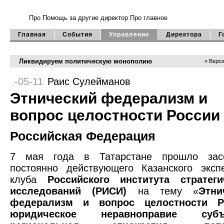
Про Помощь
за другие директор
Про главное
Главная
События
Управление
Директора
Г
Ликвидируем политическую монополию
» Верси
-05-11
Раис Сулейманов
Этнический федерализм и
вопрос целостности России
Российская Федерация
7 мая года в Татарстане прошло зас
постоянно действующего Казанского экспе
клуба
Российского института стратеги
исследований (РИСИ)
на тему «
Этни
федерализм и вопрос целостности Р
юридическое неравноправие субъе