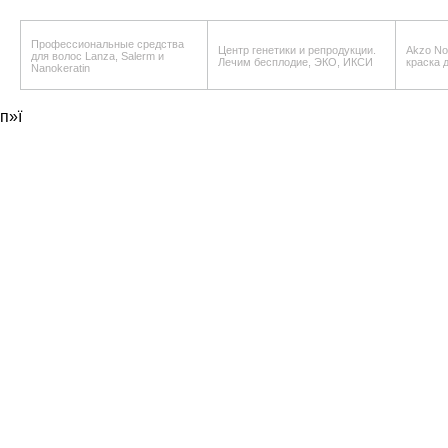
Профессиональные средства
Центр генетики и репродукции.
Akzo Nob
для волос Lanza, Salerm и
Лечим бесплодие, ЭКО, ИКСИ
краска 
Nanokeratin
п»ї