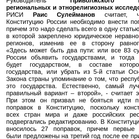
Руководитель
Приволжского ц
региональных и этнорелигиозных исслед
РИСИ
Раис Сулейманов
считает, 
Конституцию России необходимо внести по
причем это надо сделать всего в одну статью
в которой закреплено юридическое неравн
регионов, изменив ее в сторону равноп
«Здесь может быть два пути: или все 83 с
России объявить государствами, и тогда 
будет государством, в составе котор
государства, или убрать из 5-й статьи Ос
Закона страны упоминание о том, что респу
это государства. Естественно, самый лу
правильный вариант – второй», - считает э
При этом он призвал не бояться идти п
поправок в Конституцию, поскольку конст
всех стран мира и даже российских рес
подвергались редактированию. В Конститу
вносилось 27 поправок, причем первые 
были предложены на третий год после ее пр