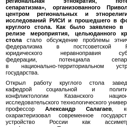
региональная этнократия, поте
сепаратизма»,
организованного Приво
центром региональных и этнорелиг
исследований РИСИ и прошедшего в ф
круглого стола. Как было заявлено в 
релизе мероприятия, целью
данного кр
стола
стало обсуждение проблемы этнич
федерализма в постсоветской Ро
юридического неравноправия субъ
федерации, потенциала сепара
в национально-территориальном устр
государства.
Открыл работу круглого стола заве
кафедрой социальной и политич
конфликтологии Казанского национ
исследовательского технологического универ
профессор
Александр Салагаев
, ко
охарактеризовал современное государст
устройство России как ассиметр