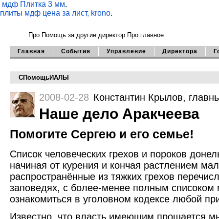
мдф Плитка 3 мм
.
плиты мдф цена за лист, krono
.
Про Помощь
за другие директор
Про главное
Главная
События
Управление
Директора
Г
СПомощьИАЛЫ
2008-02-28
Константин Крылов
, главн
Наше дело Аракчеева
Помогите Сергею и его семье!
Список человеческих грехов и пороков доне
начиная от курения и кончая растлением ма
распространённые из тяжких грехов перечис
заповедях, с более-менее полным списоком
ознакомиться в уголовном кодексе любой пр
Известно, что власть имеющим прощается мн