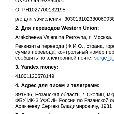
ОКАТО 45293554000
ОГРН1027700132195
р/с для зачисления: 30301810238006003
2. Для переводов Western Union:
Arakcheeva Valentina Petrovna, г. Москва.
Реквизиты перевода (Ф.И.О., страна, го
сумма перевода, контрольный номер пер
сообщить по электронной почте:
serge_a
3. Yandex money:
41001120578149
4. Адрес для писем и телеграмм:
391846, Рязанская область, г. Скопин, мк
ФБУ ИК-3 УФСИН России по Рязанской об
Аракчееву Сергею Владимировичу, 1981 г