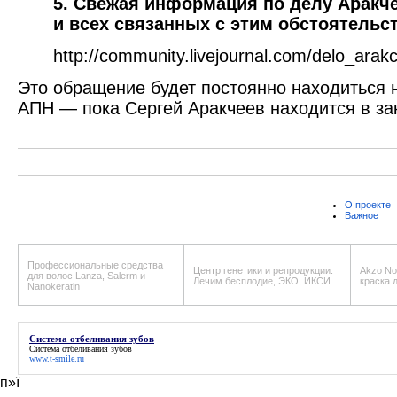
5. Свежая информация по делу Аракче
и всех связанных с этим обстоятельст
http://community.livejournal.com/delo_arak
Это обращение будет постоянно находиться 
АПН — пока Сергей Аракчеев находится в за
О проекте
Важное
Профессиональные средства
Центр генетики и репродукции.
Akzo Nob
для волос Lanza, Salerm и
Лечим бесплодие, ЭКО, ИКСИ
краска 
Nanokeratin
Система отбеливания зубов
Система отбеливания зубов
www.t-smile.ru
п»ї