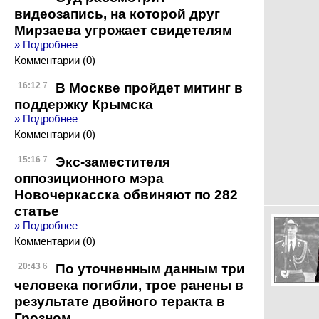
видеозапись, на которой друг
Мирзаева угрожает свидетелям
» Подробнее
Комментарии (0)
В Москве пройдет митинг в
16:12
7
поддержку Крымска
» Подробнее
Комментарии (0)
Экс-заместителя
15:16
7
оппозиционного мэра
Новочеркасска обвиняют по 282
статье
» Подробнее
Комментарии (0)
По уточненным данным три
20:43
6
человека погибли, трое ранены в
результате двойного теракта в
Грозном