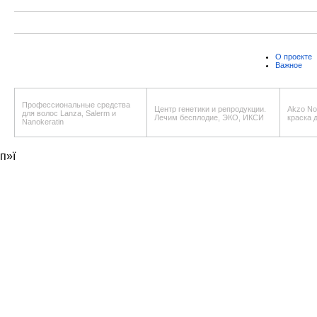
О проекте
Важное
Профессиональные средства
Центр генетики и репродукции.
Akzo Nob
для волос Lanza, Salerm и
Лечим бесплодие, ЭКО, ИКСИ
краска 
Nanokeratin
п»ї