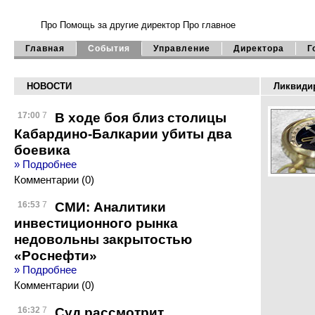
Про Помощь
за другие директор
Про главное
Главная
События
Управление
Директора
Г
НОВОСТИ
Ликвиди
В ходе боя близ столицы
17:00
7
Кабардино-Балкарии убиты два
боевика
» Подробнее
Комментарии (0)
СМИ: Аналитики
16:53
7
инвестиционного рынка
недовольны закрытостью
«Роснефти»
» Подробнее
Комментарии (0)
Суд рассмотрит
16:32
7